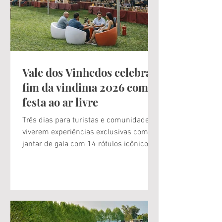
Vale dos Vinhedos celebra o
fim da vindima 2026 com
festa ao ar livre
Três dias para turistas e comunidade
viverem experiências exclusivas como
jantar de gala com 14 rótulos icônicos
do terroir, um dia inteiro de atrações ao
ar livre com entrada gratuita e uma
manhã de caminhada entre vinhedos,
fora das vias principais Este é o grande