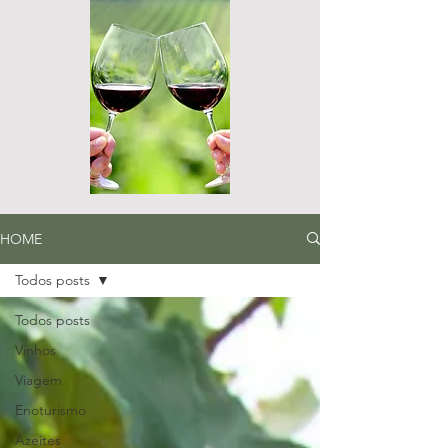
HOME
Todos posts
Todos posts
Vinhos
Viagem
Enoturismo
Azeites