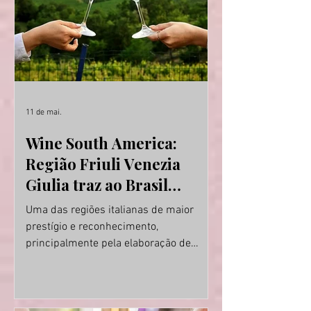
Brasileiro’ é estruturado em diferentes
frentes de atu
11 de mai.
Wine South America:
Região Friuli Venezia
Giulia traz ao Brasil
alguns dos melhores
Uma das regiões italianas de maior
vinhos brancos da Itália
prestígio e reconhecimento,
principalmente pela elaboração de
vinhos brancos de excelência, o Friuli
Venezia Giulia confirma presença na
Wine South America, feira de vinhos