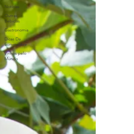
Notícias
Outras
Bebidas
Gastronomia
Dicas Da
Sommelière
Vinhos pelo
Mundo