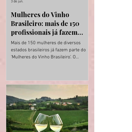
3 de jun.
Mulheres do Vinho
Brasileiro: mais de 150
profissionais já fazem
parte de movimento
Mais de 150 mulheres de diversos
nacional
estados brasileiros já fazem parte do
‘Mulheres do Vinho Brasileiro’. O
movimento foi apresentado há menos
de um mês durante a realização da
Wine South America, em Bento
Gonçalves (foto). O objetivo do grupo,
sem fins lucrativos, é ampliar o acesso
à profissionalização e à qualificação
contínua por meio de cursos,
certificações, experiências práticas e
redes de troca. O ‘Mulheres do Vinho