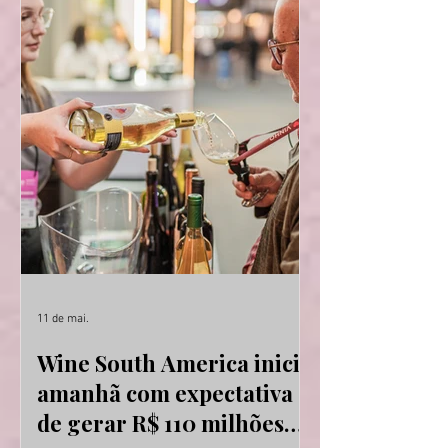
que acontece de 12 a 14 de maio, em
Bento Gonçalves, na Serra Gaúcha. Este
é o segundo ano que o território se
apresenta no Brasil. Em 2025, o Friuli
também levou seus vinhos para a feira,
e obteve resultados positivos,
principalmente no quesito de
divulgação do potenci
11 de mai.
Wine South America inicia
amanhã com expectativa
de gerar R$ 110 milhões