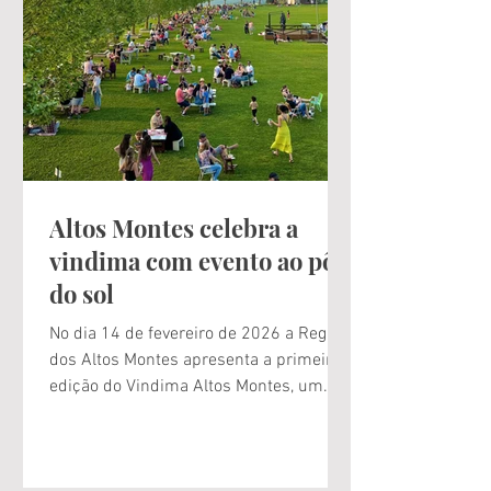
final de semana do destino do vinho
brasileiro mais charmoso do país. De
sexta-feira a domingo, de 27 a 29 de
março, o Vale dos Vinhedos vive seu 1º
Festival, um encontro que traduz, em
diferentes experiências,
Altos Montes celebra a
vindima com evento ao pôr
do sol
No dia 14 de fevereiro de 2026 a Região
dos Altos Montes apresenta a primeira
edição do Vindima Altos Montes, um
evento criado para celebrar a energia, os
aromas e as tradições que tornam esta