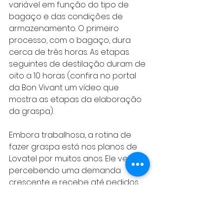
variável em função do tipo de 
bagaço e das condições de 
armazenamento. O primeiro 
processo, com o bagaço, dura 
cerca de três horas. As etapas 
seguintes de destilação duram de 
oito a 10 horas (confira no portal 
da Bon Vivant um vídeo que 
mostra as etapas da elaboração 
da graspa).
Embora trabalhosa, a rotina de 
fazer graspa está nos planos de 
Lovatel por muitos anos. Ele vem 
percebendo uma demanda 
crescente e recebe até pedidos 
especiais, feitos através de 
bagaço de outras uvas, como a 
Moscato Giallo. “Além disso, nos 