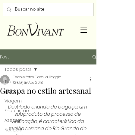
Post
Todos posts
Texto e fotos Camila Baggio
Todos posts
12 de jun. de 2018
Graspa no estilo artesanal
Vinhos
Viagem
Destilado oriundo de bagaço, um 
Enoturismo
subproduto do processo de 
Azeites
vinificação, é característico da 
região serrana do Rio Grande do 
Notícias