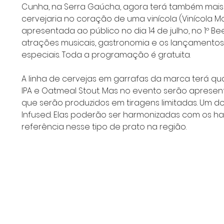
Cunha, na Serra Gaúcha, agora terá também mais 
cervejaria no coração de uma vinícola (Vinícola Mon
apresentada ao público no dia 14 de julho, no 1º Beer
atrações musicais, gastronomia e os lançamentos
especiais. Toda a programação é gratuita.
A linha de cervejas em garrafas da marca terá quatro
IPA e Oatmeal Stout. Mas no evento serão apresent
que serão produzidos em tiragens limitadas. Um do
Infused. Elas poderão ser harmonizadas com os h
referência nesse tipo de prato na região.