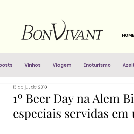
HOM
posts
Vinhos
Viagem
Enoturismo
Azei
13 de jul. de 2018
astronomia
Dicas Da Sommelière
Vinhos pelo 
1º Beer Day na Alem Bi
especiais servidas em 