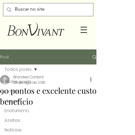
Post
Todos posts
Branded Content
Todos posts
29 de ago. de 2018
90 pontos e excelente custo
Vinhos
benefício
Viagem
Enoturismo
Azeites
Notícias