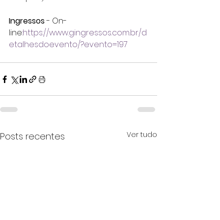
Ingressos
 - On-
line
:https://www.gingressos.com.br/d
etalhesdoevento/?evento=197
Ver tudo
Posts recentes