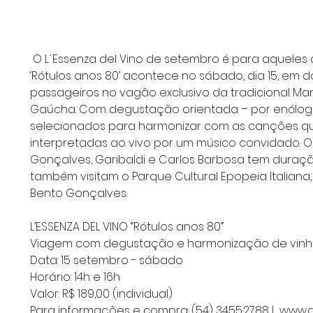
 O L´Essenza del Vino de setembro é para aqueles que tem saudade dos anos 80. O passeio 
‘Rótulos anos 80’ acontece no sábado, dia 15, em doi
passageiros no vagão exclusivo da tradicional Ma
Gaúcha. Com degustação orientada – por enólogo 
selecionados para harmonizar com as canções que
interpretadas ao vivo por um músico convidado. O
Gonçalves, Garibaldi e Carlos Barbosa tem duraçã
também visitam o Parque Cultural Epopeia Italiana,
Bento Gonçalves.
L’ESSENZA DEL VINO “Rótulos anos 80”
Viagem com degustação e harmonização de vinh
Data: 15 setembro - sábado
Horário: 14h e 16h
Valor: R$ 189,00 (individual)
Para informações e compra: (54) 3455.2788 |  www.