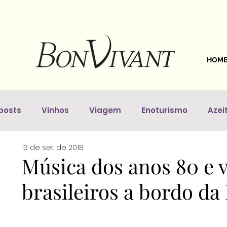
HOM
posts
Vinhos
Viagem
Enoturismo
Azei
13 de set. de 2018
astronomia
Dicas Da Sommelière
Vinhos pelo 
Música dos anos 80 e v
brasileiros a bordo d