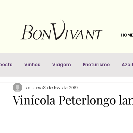
HOM
posts
Vinhos
Viagem
Enoturismo
Azei
andreia
8 de fev. de 2019
astronomia
Dicas Da Sommelière
Vinhos pelo 
Vinícola Peterlongo l