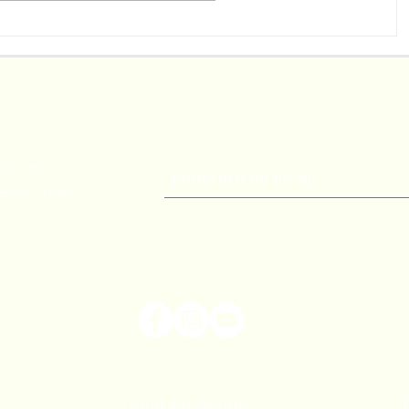
ultura e
Em evento oficial, Flores da
em
Cunha celebra o início da
colheita da uva no Brasil
 emails
Bon Vivant
Entre em Contato