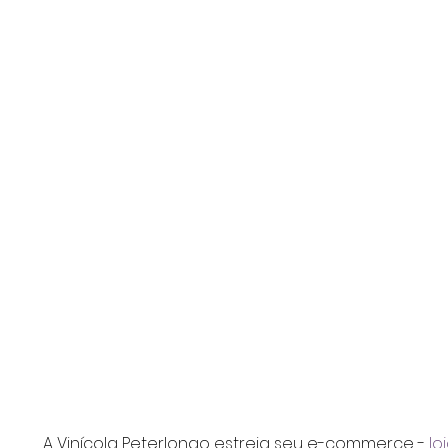
A Vinícola Peterlongo estreia seu e-commerce - 
lo