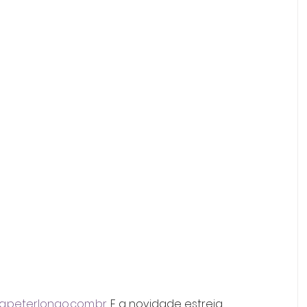
ja.peterlongo.com.br
. E a novidade estreia 