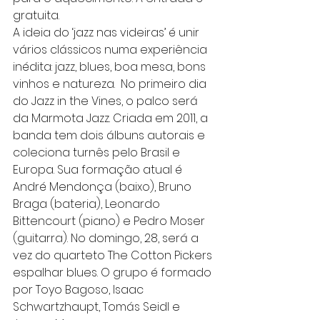
gratuita.
A ideia do ‘jazz nas videiras’ é unir 
vários clássicos numa experiência 
inédita: jazz, blues, boa mesa, bons 
vinhos e natureza.  No primeiro dia 
do Jazz in the Vines, o palco será 
da Marmota Jazz. Criada em 2011, a 
banda tem dois álbuns autorais e 
coleciona turnês pelo Brasil e 
Europa. Sua formação atual é 
André Mendonça (baixo), Bruno 
Braga (bateria), Leonardo 
Bittencourt (piano) e Pedro Moser 
(guitarra). No domingo, 28, será a 
vez do quarteto The Cotton Pickers 
espalhar blues. O grupo é formado 
por Toyo Bagoso, Isaac 
Schwartzhaupt, Tomás Seidl e 