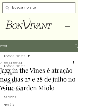
Post
Todos posts
23 de jul. de 2019
Todos posts
Jazz in the Vines é atração
Vinhos
nos dias 27 e 28 de julho no
Viagem
Wine Garden Miolo
Enoturismo
Azeites
Notícias