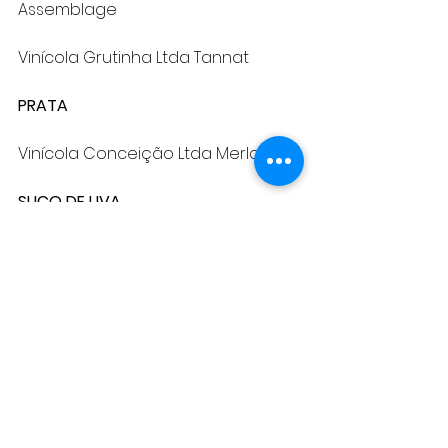
Assemblage
Vinícola Grutinha Ltda Tannat
PRATA
Vinícola Conceição Ltda Merlot
SUCO DE UVA
OURO
Ernesto Zanrosso Indústria de 
Vinhos Ltda Tinto
Irmãos Motter e Cia Ltda Branco
Sadi Sartori & Filhos Ltda Tinto
Santini Indústria Vinícola Branco