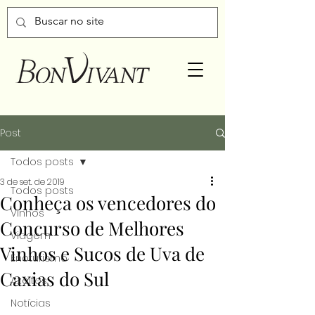
Post
Todos posts
3 de set. de 2019
Todos posts
Conheça os vencedores do
Vinhos
Concurso de Melhores
Viagem
Vinhos e Sucos de Uva de
Enoturismo
Caxias do Sul
Azeites
Notícias