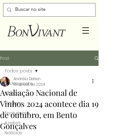
Post
Todos posts
Andréia Debon
Todos posts
15 de out. de 2024
Avaliação Nacional de
Vinhos
Vinhos 2024 acontece dia 19
Viagem
de outubro, em Bento
Enoturismo
Azeites
Gonçalves
Notícias