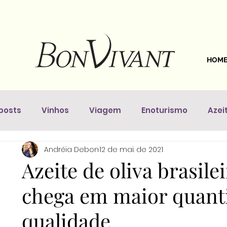
HOM
posts
Vinhos
Viagem
Enoturismo
Azei
Andréia Debon
12 de mai. de 2021
astronomia
Dicas Da Sommelière
Vinhos pelo 
Azeite de oliva brasilei
chega em maior quanti
qualidade