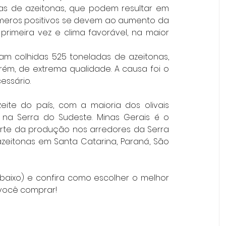
as de azeitonas, que podem resultar em 
números positivos se devem ao aumento da 
primeira vez e clima favorável, na maior 
am colhidas 525 toneladas de azeitonas, 
rém, de extrema qualidade. A causa foi o 
essário. 
ite do país, com a maioria dos olivais 
a Serra do Sudeste. Minas Gerais é o 
rte da produção nos arredores da Serra 
azeitonas em Santa Catarina, Paraná, São 
abaixo) e confira como escolher o melhor 
 você comprar!