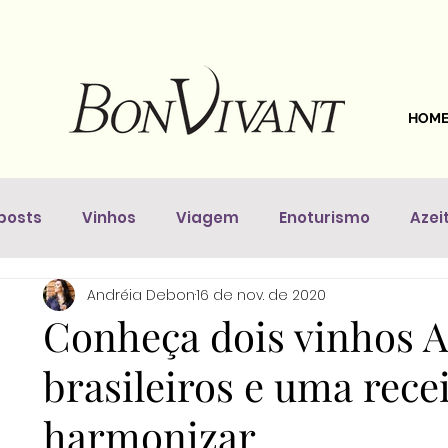
HOM
posts
Vinhos
Viagem
Enoturismo
Azei
Andréia Debon
16 de nov. de 2020
astronomia
Dicas Da Sommelière
Vinhos pelo 
Conheça dois vinhos A
brasileiros e uma rece
harmonizar