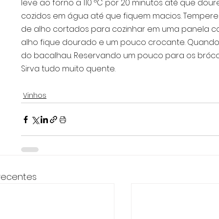
leve ao forno a 110 ºC por 20 minutos até que dou
cozidos em água até que fiquem macios. Tempere c
de alho cortados para cozinhar em uma panela co
alho fique dourado e um pouco crocante. Quando 
do bacalhau. Reservando um pouco para os brócol
Sirva tudo muito quente.
Vinhos
recentes