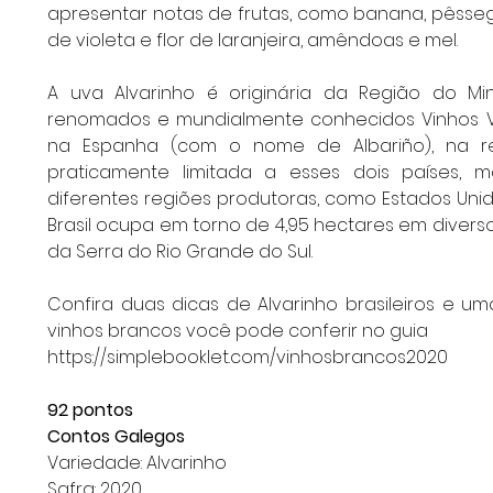
apresentar notas de frutas, como banana, pêssego,
de violeta e flor de laranjeira, amêndoas e mel.
A uva Alvarinho é originária da Região do Mi
renomados e mundialmente conhecidos Vinhos V
na Espanha (com o nome de Albariño), na reg
praticamente limitada a esses dois países, 
diferentes regiões produtoras, como Estados Unidos,
Brasil ocupa em torno de 4,95 hectares em divers
da Serra do Rio Grande do Sul. 
Confira duas dicas de Alvarinho brasileiros e um
vinhos brancos você pode conferir no guia 
https://simplebooklet.com/vinhosbrancos2020
92 pontos
Contos Galegos
Variedade: Alvarinho
Safra: 2020