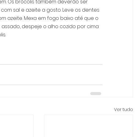
rem. Os brócolis também deverão ser 
om sal e azeite a gosto. Leve os dentes 
m azeite. Mexa em fogo baixo até que o 
assado, despeje o alho cozido por cima 
is.
Ver tudo