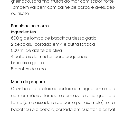
grelhado, sardinha, frutos do mar com sabor forte, 
Também vai bem com carne de porco e aves, desd
ou risoto.
Bacalhau ao murro
Ingredientes
600 g de lombo de bacalhau dessalgado
2 cebolas, 1 cortada em 4 e outra fatiada
500 ml de azeite de oliva
4 batatas de médias para pequenas
brócolis a gosto
5 dentes de alho
Modo de preparo
Cozinhe as batatas cobertas com água em uma pa
com as mãos e tempere com azeite e sal grosso a 
forno (uma assadeira de barro por exemplo) forra
bacalhau e a cebola, cortada em quartos e as bat