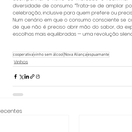
diversidade de consumo. “Trata-se de ampliar po
celebração, inclusive para quem prefere ou precisa 
Num cenário em que o consumo consciente se cons
de que não é preciso abrir mão do sabor, da expe
escolhas mais equilibradas — uma revolução sil
cooperativa
vinho sem álcool
Nova Aliança
espuamante
Vinhos
recentes