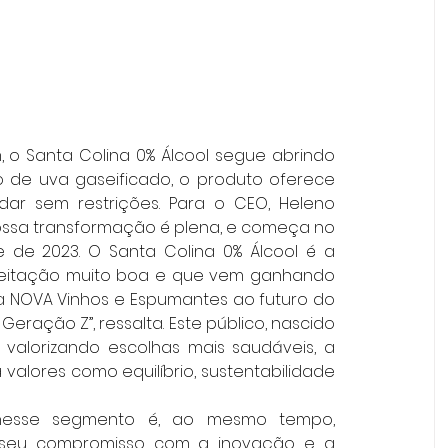
o Santa Colina 0% Álcool segue abrindo 
 de uva gaseificado, o produto oferece 
dar sem restrições. Para o CEO, Heleno 
ossa transformação é plena, e começa no 
e 2023. O Santa Colina 0% Álcool é a 
eitação muito boa e que vem ganhando 
 NOVA Vinhos e Espumantes ao futuro do 
ação Z”, ressalta. Este público, nascido 
valorizando escolhas mais saudáveis, a 
alores como equilíbrio, sustentabilidade 
 nesse segmento é, ao mesmo tempo, 
seu compromisso com a inovação e a 