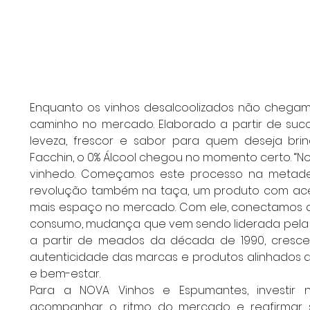
Enquanto os vinhos desalcoolizados não chegam, 
caminho no mercado. Elaborado a partir de suco
leveza, frescor e sabor para quem deseja brin
Facchin, o 0% Álcool chegou no momento certo. “N
vinhedo. Começamos este processo na metade d
revolução também na taça, um produto com ac
mais espaço no mercado. Com ele, conectamos a
consumo, mudança que vem sendo liderada pela Ger
a partir de meados da década de 1990, cresce 
autenticidade das marcas e produtos alinhados a v
e bem-estar.
Para a NOVA Vinhos e Espumantes, investir
acompanhar o ritmo do mercado e reafirmar 