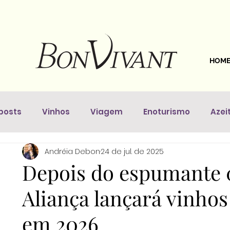
HOM
posts
Vinhos
Viagem
Enoturismo
Azei
Andréia Debon
24 de jul. de 2025
astronomia
Dicas Da Sommelière
Vinhos pelo 
Depois do espumante 0
Aliança lançará vinhos
em 2026