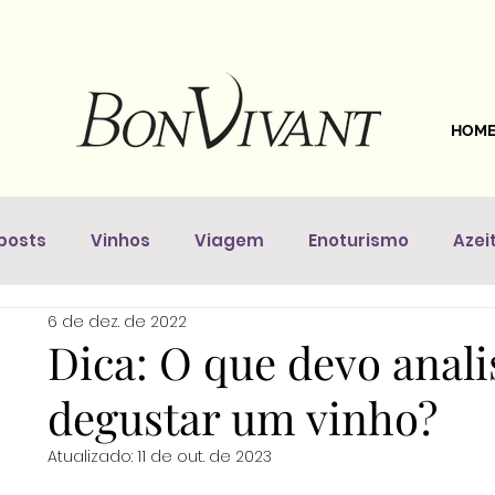
HOM
posts
Vinhos
Viagem
Enoturismo
Azei
6 de dez. de 2022
astronomia
Dicas Da Sommelière
Vinhos pelo 
Dica: O que devo anali
degustar um vinho?
Atualizado:
11 de out. de 2023