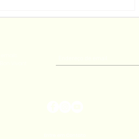
a: Região
Wine South America inicia
a traz ao
amanhã com expectativa de
melhores
gerar R$ 110 milhões em
tália
negócios e reunir 7 mil
compradores
 emails
Bon Vivant
Entre em Contato