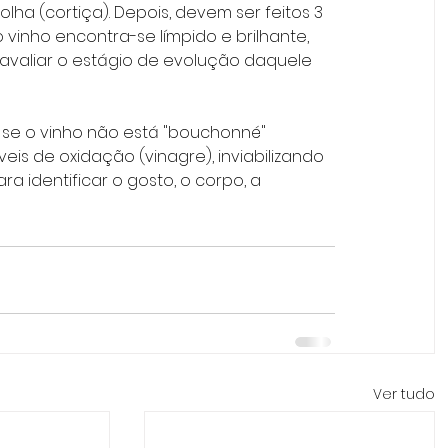
lha (cortiça). Depois, devem ser feitos 3 
 o vinho encontra-se límpido e brilhante, 
avaliar o estágio de evolução daquele 
 se o vinho não está "bouchonné" 
 de oxidação (vinagre), inviabilizando 
ara identificar o gosto, o corpo, a 
Ver tudo