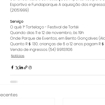
Esportivo e Fundaparque. A aquisição dos ingress
(2105.1999).
Serviço
O quê: 1º Tortelaço - Festival de Tortéi
Quando: dias 11 e 12 de novembro, às 19h
Onde: Parque de Eventos, em Bento Gonçalves (Al
Quanto: R＄ 130; crianças de 6 a 12 anos pagam R＄
Venda de ingressos: (54) 9.9113.1106
Notícias
recentes