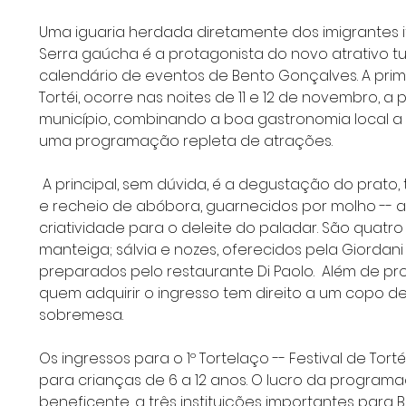
Uma iguaria herdada diretamente dos imigrantes i
Serra gaúcha é a protagonista do novo atrativo t
calendário de eventos de Bento Gonçalves. A prime
Tortéi, ocorre nas noites de 11 e 12 de novembro, a 
município, combinando a boa gastronomia local a
uma programação repleta de atrações.
 A principal, sem dúvida, é a degustação do prato, tradicionalmente preparado com massa 
e recheio de abóbora, guarnecidos por molho --
criatividade para o deleite do paladar. São quatr
manteiga; sálvia e nozes, oferecidos pela Giordan
preparados pelo restaurante Di Paolo.  Além de p
quem adquirir o ingresso tem direito a um copo de
sobremesa.
Os ingressos para o 1º Tortelaço -- Festival de Tor
para crianças de 6 a 12 anos. O lucro da programa
beneficente, a três instituições importantes para