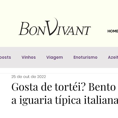
HOM
posts
Vinhos
Viagem
Enoturismo
Azei
25 de out. de 2022
astronomia
Dicas Da Sommelière
Vinhos pelo 
Gosta de tortéi? Bento
a iguaria típica italian