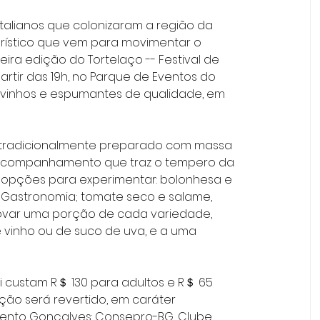
talianos que colonizaram a região da 
urístico que vem para movimentar o 
ira edição do Tortelaço -- Festival de 
partir das 19h, no Parque de Eventos do 
 vinhos e espumantes de qualidade, em 
 acompanhamento que traz o tempero da 
o opções para experimentar: bolonhesa e 
i Gastronomia; tomate seco e salame, 
rovar uma porção de cada variedade, 
 vinho ou de suco de uva, e a uma 
téi custam R＄ 130 para adultos e R＄ 65 
ção será revertido, em caráter 
 Bento Gonçalves: Consepro-BG, Clube 