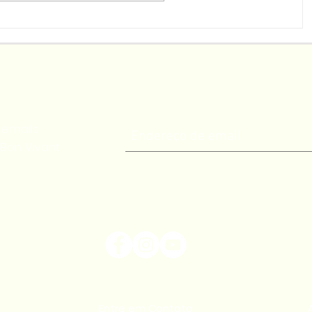
ultura e
Em evento oficial, Flores da
em
Cunha celebra o início da
colheita da uva no Brasil
 emails
Bon Vivant
Entre em Contato