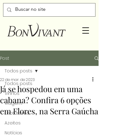
Post
Todos posts
22 de mar. de 2023
Todos posts
Já se hospedou em uma
Vinhos
cabana? Confira 6 opções
Viagem
em Flores, na Serra Gaúcha
Enoturismo
Azeites
Notícias