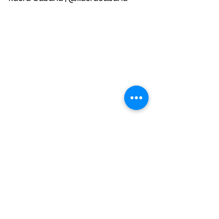
Opção para quem quer ir com a 
família, a Kaeru acomoda até oito 
pessoas. São 140m² divididos em 