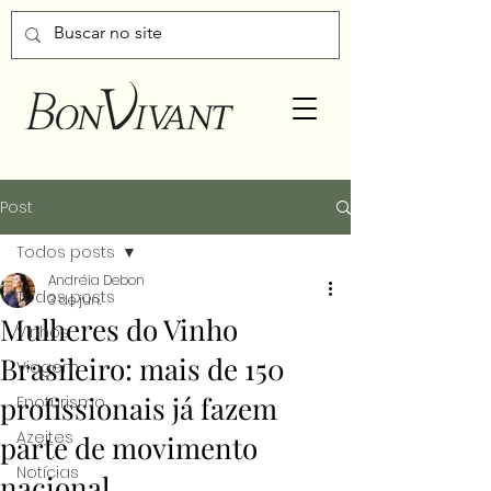
Post
Todos posts
Andréia Debon
Todos posts
3 de jun.
Mulheres do Vinho
Vinhos
Brasileiro: mais de 150
Viagem
profissionais já fazem
Enoturismo
Azeites
parte de movimento
Notícias
nacional