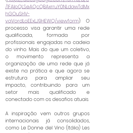
/1FAIpQLSeAQcQBAxrruY0NLdqwTdMx
hGOuSHV-
vqVordLoEExLJ9HEWQ/viewform
). O 
processo visa garantir uma rede 
qualificada, formada por 
profissionais engajadas na cadeia 
do vinho. Mais do que um coletivo, 
o movimento representa a 
organização de uma rede que já 
existe na prática e que agora se 
estrutura para ampliar seu 
impacto, contribuindo para um 
setor mais qualificado e 
conectado com os desafios atuais.
A inspiração vem outros grupos 
internacionais já consolidados, 
como Le Donne del Vino (Itália) Les 