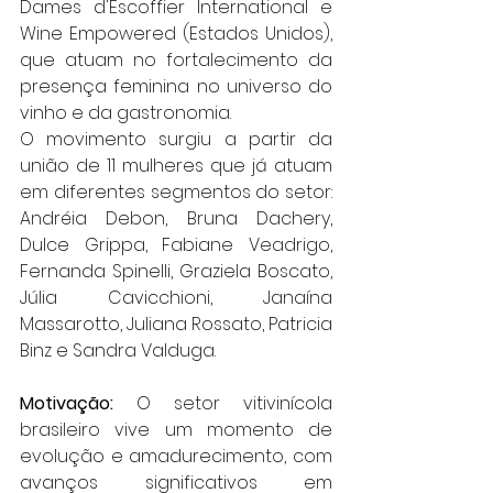
Dames d'Escoffier International e 
Wine Empowered (Estados Unidos), 
que atuam no fortalecimento da 
presença feminina no universo do 
vinho e da gastronomia.
O movimento surgiu a partir da 
união de 11 mulheres que já atuam 
em diferentes segmentos do setor: 
Andréia Debon, Bruna Dachery, 
Dulce Grippa, Fabiane Veadrigo, 
Fernanda Spinelli, Graziela Boscato, 
Júlia Cavicchioni, Janaína 
Massarotto, Juliana Rossato, Patricia 
Binz e Sandra Valduga.
Motivação:
 O setor vitivinícola 
brasileiro vive um momento de 
evolução e amadurecimento, com 
avanços significativos em 