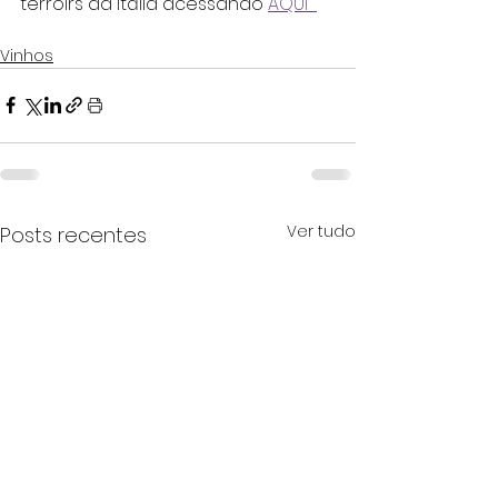
terroirs da Itália acessando 
AQUI  
Vinhos
Ver tudo
Posts recentes