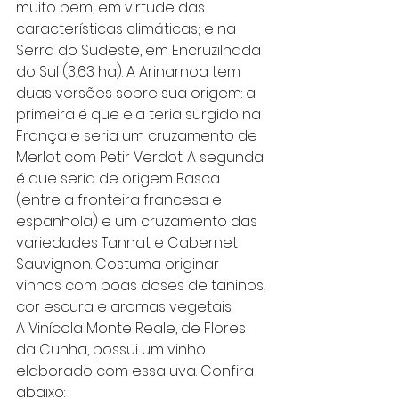
muito bem, em virtude das 
características climáticas; e na 
Serra do Sudeste, em Encruzilhada 
do Sul (3,63 ha). A Arinarnoa tem 
duas versões sobre sua origem: a 
primeira é que ela teria surgido na 
França e seria um cruzamento de 
Merlot com Petir Verdot. A segunda 
é que seria de origem Basca 
(entre a fronteira francesa e 
espanhola) e um cruzamento das 
variedades Tannat e Cabernet 
Sauvignon. Costuma originar 
vinhos com boas doses de taninos, 
cor escura e aromas vegetais.
A Vinícola Monte Reale, de Flores 
da Cunha, possui um vinho 
elaborado com essa uva. Confira 
abaixo: