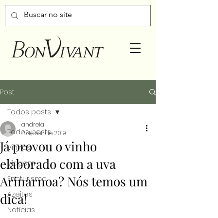
Post
Todos posts
andreia
Todos posts
4 de set. de 2019
Já provou o vinho
Vinhos
elaborado com a uva
Viagem
Arinarnoa? Nós temos um
Enoturismo
Azeites
dica!
Notícias