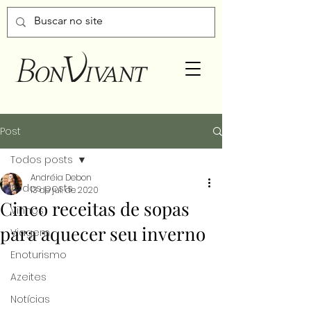
Post
Todos posts
Andréia Debon
Todos posts
13 de jul. de 2020
Cinco receitas de sopas
Vinhos
para aquecer seu inverno
Viagem
Enoturismo
Azeites
Notícias