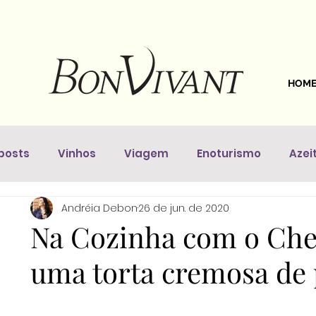
HOM
posts
Vinhos
Viagem
Enoturismo
Azei
Andréia Debon
26 de jun. de 2020
astronomia
Dicas Da Sommelière
Vinhos pelo 
Na Cozinha com o Chef
uma torta cremosa de 