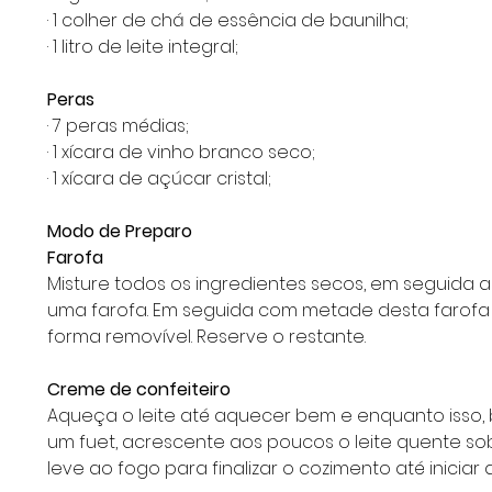
· 1 colher de chá de essência de baunilha;
· 1 litro de leite integral;
Peras
· 7 peras médias;
· 1 xícara de vinho branco seco;
· 1 xícara de açúcar cristal;
Modo de Preparo
Farofa
Misture todos os ingredientes secos, em seguida 
uma farofa. Em seguida com metade desta farofa 
forma removível. Reserve o restante.
Creme de confeiteiro
Aqueça o leite até aquecer bem e enquanto isso, 
um fuet, acrescente aos poucos o leite quente so
leve ao fogo para finalizar o cozimento até iniciar a 