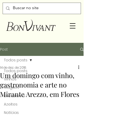
Post
Todos posts
14 de dez. de 2018
Todos posts
Um domingo com vinho,
Vinhos
gastronomia e arte no
Viagem
Mirante Arezzo, em Flores
Enoturismo
Azeites
Notícias