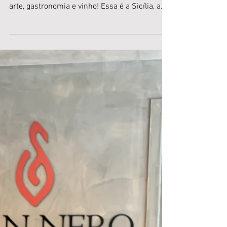
Andreia Debon - @andreiadebon Território
fascinante, rico em belas paisagens, história,
arte, gastronomia e vinho! Essa é a Sicília, a...