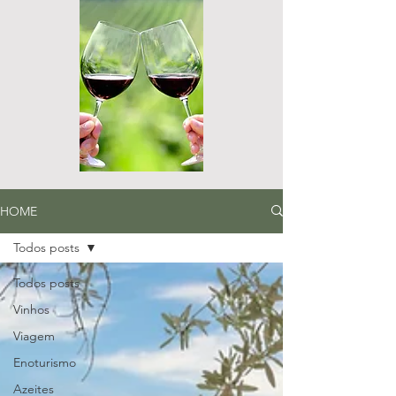
HOME
Todos posts
Todos posts
Vinhos
Viagem
Enoturismo
Azeites