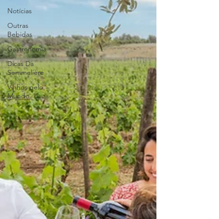
Notícias
Outras
Bebidas
Gastronomia
Dicas Da
Sommelière
Vinhos pelo
Mundo