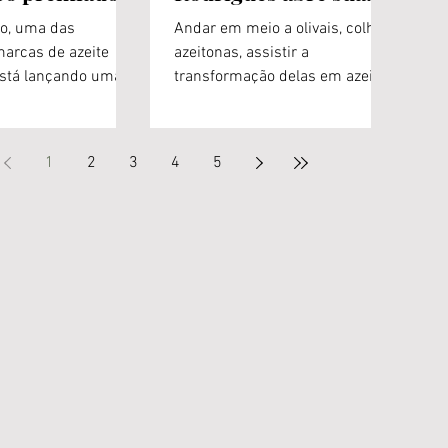
cionalmente
fazenda para uma
to, uma das
Andar em meio a olivais, colher
experiência em meio
marcas de azeite
azeitonas, assistir a
 está lançando uma
aos olivais
transformação delas em azeite,
 do azeite
provar o produto final no auge
Origens, o
do seu frescor e...
1
2
3
4
5