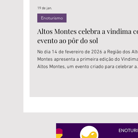
19 de jan.
Enoturismo
Altos Montes celebra a vindima 
evento ao pôr do sol
No dia 14 de fevereiro de 2026 a Região dos Al
Montes apresenta a primeira edição do Vindim
Altos Montes, um evento criado para celebrar a
energia, os aromas e as tradições que tornam e
época do ano tão especial para a vitivinicultura. E
meio ao pôr do sol mais emblemático de Nova
Pádua, a Adega Dom Camilo será o palco dessa
estreia. Um encontro entre bons vinhos e
espumantes, a força da produção local e a
gastronomia, combinação perfeita para brindar
vindima que