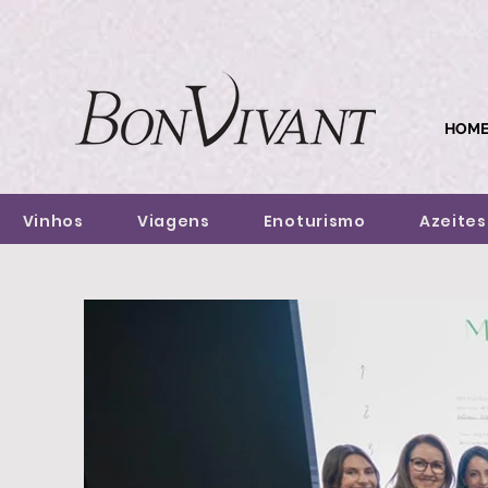
HOM
Vinhos
Viagens
Enoturismo
Azeites