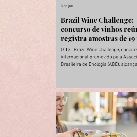
3 de jun.
Brazil Wine Challenge:
concurso de vinhos reú
registra amostras de 19 
O 13º Brazil Wine Challenge, concur
internacional promovido pela Assoc
Brasileira de Enologia (ABE), alcan
marco histórico ao registrar 1.127 
inscritas por 190 empresas proveni
19 países. Os números consolidam 
trajetória de crescimento contínuo d
que vem ampliando sua representat
cada edição e reforçando seu posi
entre os mais importantes concurs
vinhos das Américas. Único concurso
realizado no Brasil com