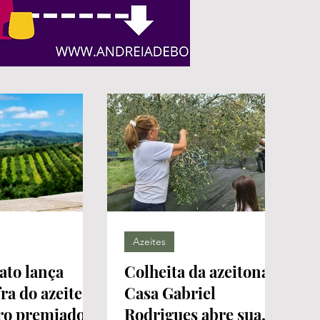
Azeites
ato lança
Colheita da azeitona:
ra do azeite
Casa Gabriel
iro premiado
Rodrigues abre sua