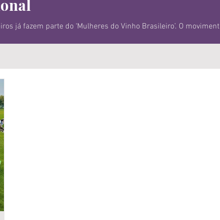
ional
rte do ‘Mulheres do Vinho Brasileiro’. O movimento foi apresentado há
th America, em Bento Gonçalves (foto). O objetivo do grupo, sem 
tínua por meio de cursos, certificações, experiências práticas e r
rentes de atu