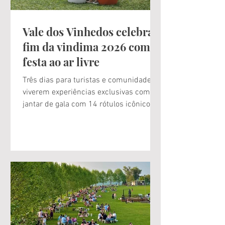
Vale dos Vinhedos celebra o
fim da vindima 2026 com
festa ao ar livre
Três dias para turistas e comunidade
viverem experiências exclusivas como
jantar de gala com 14 rótulos icônicos
do terroir, um dia inteiro de atrações ao
ar livre com entrada gratuita e uma
manhã de caminhada entre vinhedos,
fora das vias principais Este é o grande
final de semana do destino do vinho
brasileiro mais charmoso do país. De
sexta-feira a domingo, de 27 a 29 de