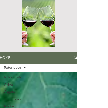
HOME
Todos posts
Todos posts
Vinhos
Viagem
Enoturismo
Azeites