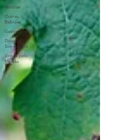
Notícias
Outras
Bebidas
Gastronomia
Dicas Da
Sommelière
Vinhos pelo
Mundo