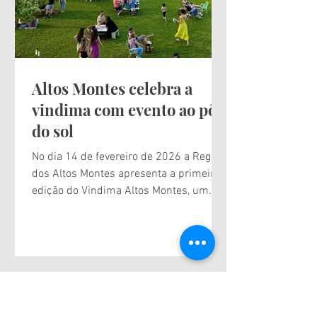
março, o Vale dos Vinhedos vive seu 1º
Festival, um encontro que traduz, em
diferentes experiências,
Altos Montes celebra a
vindima com evento ao pôr
do sol
No dia 14 de fevereiro de 2026 a Região
dos Altos Montes apresenta a primeira
edição do Vindima Altos Montes, um
evento criado para celebrar a energia, os
aromas e as tradições que tornam esta
época do ano tão especial para a
vitivinicultura. Em meio ao pôr do sol