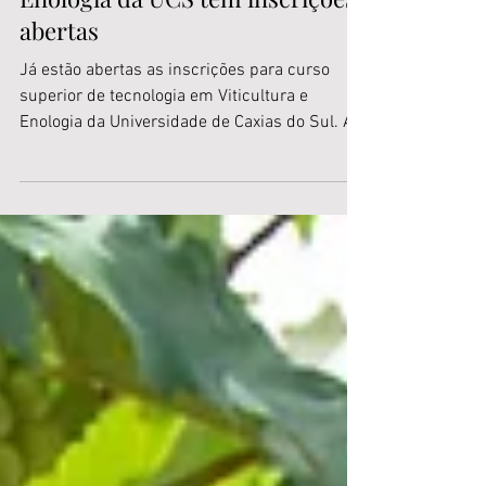
Graduação em Viticultura e
Enologia da UCS tem inscrições
abertas
Já estão abertas as inscrições para curso
superior de tecnologia em Viticultura e
Enologia da Universidade de Caxias do Sul. As
aulas iniciam em fevereiro e se estendem por
três anos, disponibilizando ingresso anual
para novos alunos. O curso é presencial e os
encontros ocorrem de segunda a quinta-feira,
nos turnos da tarde e noite, distribuídas entre
a Escola de Gastronomia, em Flores da Cunha,
e o Campus-Sede da UCS, em Caxias do Sul,
de acordo com a necessidade da discipli