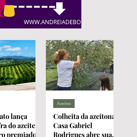
Azeites
ato lança
Colheita da azeitona:
ra do azeite
Casa Gabriel
iro premiado
Rodrigues abre sua