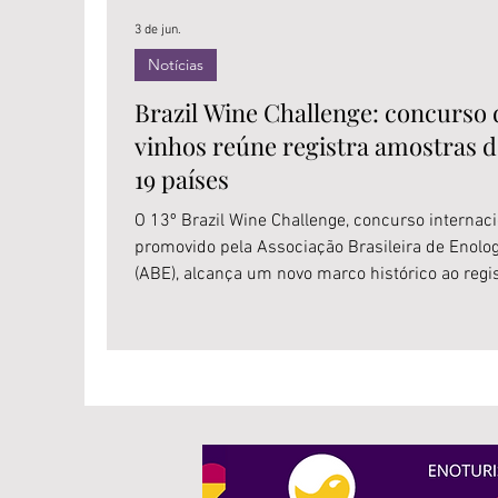
3 de jun.
Notícias
Brazil Wine Challenge: concurso 
vinhos reúne registra amostras d
19 países
O 13º Brazil Wine Challenge, concurso internac
promovido pela Associação Brasileira de Enolog
(ABE), alcança um novo marco histórico ao regi
1.127 amostras inscritas por 190 empresas
provenientes de 19 países. Os números conso
a trajetória de crescimento contínuo do evento,
vem ampliando sua representatividade a cada
edição e reforçando seu posicionamento entre 
mais importantes concursos de vinhos das
Américas. Único concurso realizado no Brasil