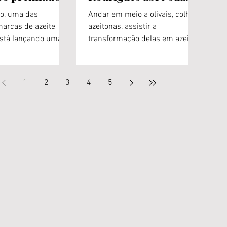
cionalmente
fazenda para uma
to, uma das
Andar em meio a olivais, colher
experiência em meio
marcas de azeite
azeitonas, assistir a
 está lançando uma
aos olivais
transformação delas em azeite,
 do azeite
provar o produto final no auge
Origens, o
do seu frescor e...
1
2
3
4
5