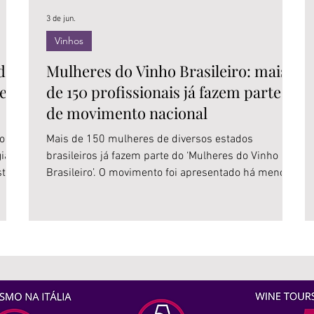
3 de jun.
Vinhos
de
Mulheres do Vinho Brasileiro: mais
e
de 150 profissionais já fazem parte
de movimento nacional
ional
Mais de 150 mulheres de diversos estados
ia
brasileiros já fazem parte do ‘Mulheres do Vinho
strar
Brasileiro’. O movimento foi apresentado há menos
de um mês durante a realização da Wine South
lidam
America, em Bento Gonçalves (foto). O objetivo do
 que
grupo, sem fins lucrativos, é ampliar o acesso à
profissionalização e à qualificação contínua por
os
meio de cursos, certificações, experiências práticas
e redes de troca. O ‘Mulheres do Vinho Brasileiro’ é
 com
estruturado em diferentes frentes de atu