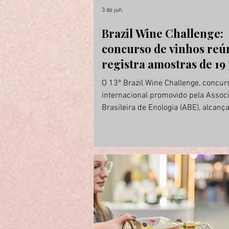
3 de jun.
Brazil Wine Challenge:
concurso de vinhos reú
registra amostras de 19 
O 13º Brazil Wine Challenge, concur
internacional promovido pela Assoc
Brasileira de Enologia (ABE), alcan
marco histórico ao registrar 1.127 
inscritas por 190 empresas proveni
19 países. Os números consolidam 
trajetória de crescimento contínuo d
que vem ampliando sua representat
cada edição e reforçando seu posi
entre os mais importantes concurs
vinhos das Américas. Único concurso
realizado no Brasil com