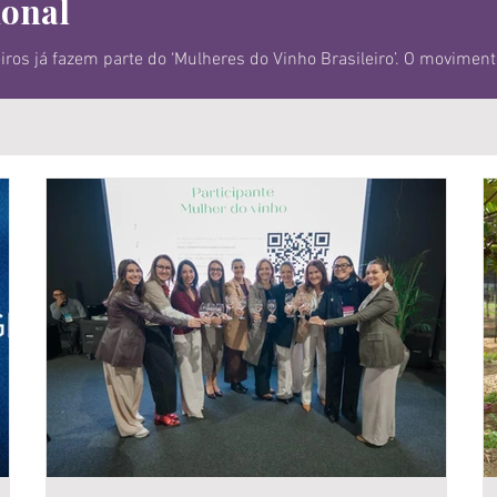
ional
rte do ‘Mulheres do Vinho Brasileiro’. O movimento foi apresentado há
th America, em Bento Gonçalves (foto). O objetivo do grupo, sem 
tínua por meio de cursos, certificações, experiências práticas e r
rentes de atu