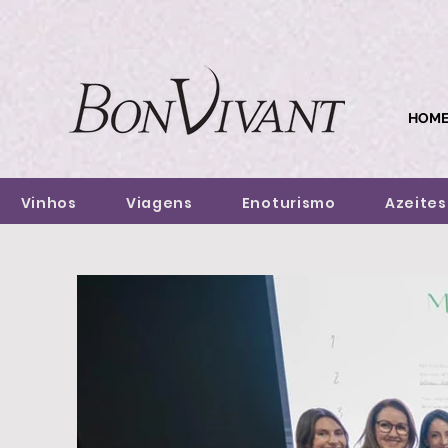
HOM
Vinhos
Viagens
Enoturismo
Azeites