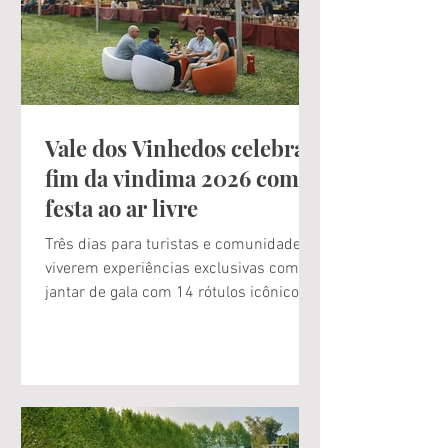
Vale dos Vinhedos celebra o
fim da vindima 2026 com
festa ao ar livre
Três dias para turistas e comunidade
viverem experiências exclusivas como
jantar de gala com 14 rótulos icônicos
do terroir, um dia inteiro de atrações ao
ar livre com entrada gratuita e uma
manhã de caminhada entre vinhedos,
fora das vias principais Este é o grande