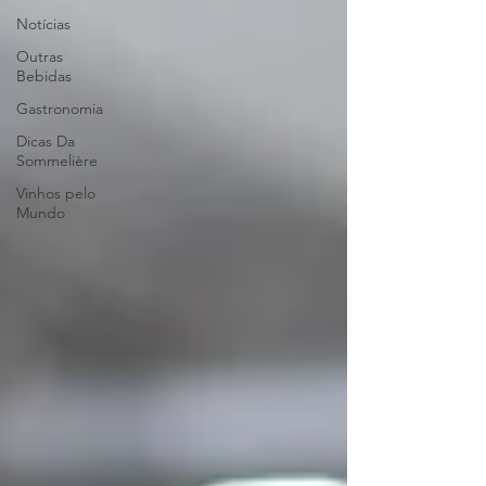
Notícias
Outras
Bebidas
Gastronomia
Dicas Da
Sommelière
Vinhos pelo
Mundo