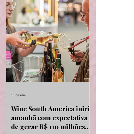
que acontece de 12 a 14 de maio, em
Bento Gonçalves, na Serra Gaúcha. Este
é o segundo ano que o território se
apresenta no Brasil. Em 2025, o Friuli
também levou seus vinhos para a feira,
e obteve resultados positivos,
principalmente no quesito de
divulgação do potenci
11 de mai.
Wine South America inicia
amanhã com expectativa
de gerar R$ 110 milhões