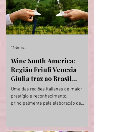
Brasileiro’ é estruturado em diferentes
frentes de atu
11 de mai.
Wine South America:
Região Friuli Venezia
Giulia traz ao Brasil
alguns dos melhores
Uma das regiões italianas de maior
vinhos brancos da Itália
prestígio e reconhecimento,
principalmente pela elaboração de
vinhos brancos de excelência, o Friuli
Venezia Giulia confirma presença na
Wine South America, feira de vinhos