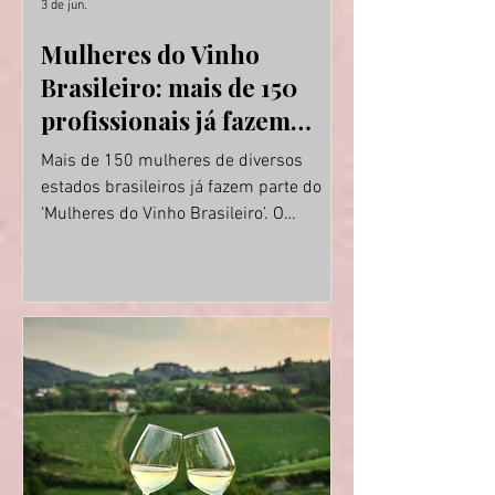
3 de jun.
Mulheres do Vinho
Brasileiro: mais de 150
profissionais já fazem
parte de movimento
Mais de 150 mulheres de diversos
nacional
estados brasileiros já fazem parte do
‘Mulheres do Vinho Brasileiro’. O
movimento foi apresentado há menos
de um mês durante a realização da
Wine South America, em Bento
Gonçalves (foto). O objetivo do grupo,
sem fins lucrativos, é ampliar o acesso
à profissionalização e à qualificação
contínua por meio de cursos,
certificações, experiências práticas e
redes de troca. O ‘Mulheres do Vinho