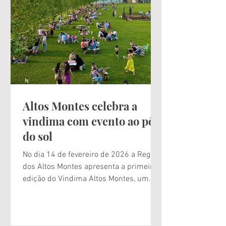
final de semana do destino do vinho
brasileiro mais charmoso do país. De
sexta-feira a domingo, de 27 a 29 de
março, o Vale dos Vinhedos vive seu 1º
Festival, um encontro que traduz, em
diferentes experiências,
Altos Montes celebra a
vindima com evento ao pôr
do sol
No dia 14 de fevereiro de 2026 a Região
dos Altos Montes apresenta a primeira
edição do Vindima Altos Montes, um
evento criado para celebrar a energia, os
aromas e as tradições que tornam esta