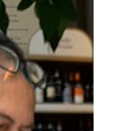
Notícias
Outras
Bebidas
Gastronomia
Dicas Da
Sommelière
Vinhos pelo
Mundo