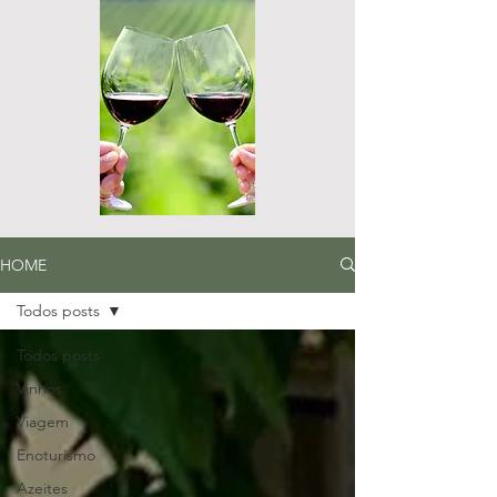
HOME
Todos posts
Todos posts
Vinhos
Viagem
Enoturismo
Azeites